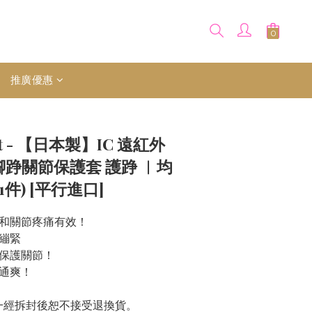
推廣優惠
nit - 【日本製】IC 遠紅外
腳踭關節保護套 護踭 ︱均
(1件) [平行進口]
和關節疼痛有效！
繃緊
保護關節！
通爽！
，一經拆封後恕不接受退換貨。