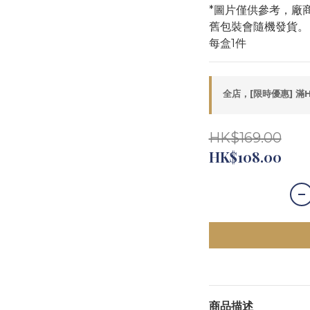
*圖片僅供參考，廠
舊包裝會隨機發貨。
每盒1件
全店，[限時優惠] 滿H
HK$169.00
HK$108.00
商品描述