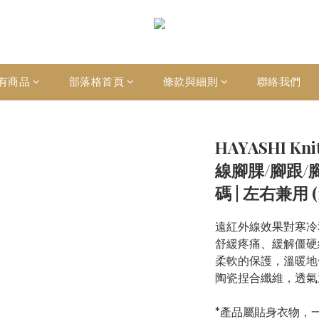
有商品
部落格首頁
條款與細則
聯絡我們
HAYASHI K
線腳腂/腳跟/
碼 | 左右兼用 
遠紅外線效果對寒冷
舒緩疼痛、緩解僵硬
柔軟的保護，溫暖地
陶瓷捏合纖維，透氣
*​​產品屬貼身衣物