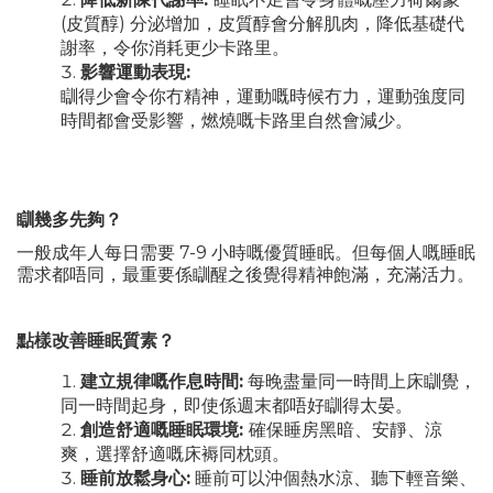
(皮質醇) 分泌增加，皮質醇會分解肌肉，降低基礎代
謝率，令你消耗更少卡路里。
影響運動表現:
瞓得少會令你冇精神，運動嘅時候冇力，運動強度同
時間都會受影響，燃燒嘅卡路里自然會減少。
瞓幾多先夠？
一般成年人每日需要 7-9 小時嘅優質睡眠。但每個人嘅睡眠
需求都唔同，最重要係瞓醒之後覺得精神飽滿，充滿活力。
點樣改善睡眠質素？
建立規律嘅作息時間:
每晚盡量同一時間上床瞓覺，
同一時間起身，即使係週末都唔好瞓得太晏。
創造舒適嘅睡眠環境:
確保睡房黑暗、安靜、涼
爽，選擇舒適嘅床褥同枕頭。
睡前放鬆身心:
睡前可以沖個熱水涼、聽下輕音樂、