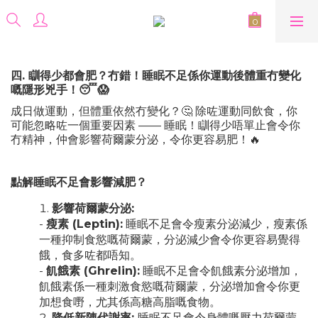
四. 瞓得少都會肥？冇錯！睡眠不足係你運動後體重冇變化
嘅隱形兇手！😴😱
成日做運動，但體重依然冇變化？🤔 除咗運動同飲食，你
可能忽略咗一個重要因素 —— 睡眠！瞓得少唔單止會令你
冇精神，仲會影響荷爾蒙分泌，令你更容易肥！🔥
點解睡眠不足會影響減肥？
影響荷爾蒙分泌:
-
瘦素 (Leptin):
睡眠不足會令瘦素分泌減少，瘦素係
一種抑制食慾嘅荷爾蒙，分泌減少會令你更容易覺得
餓，食多咗都唔知。
-
飢餓素 (Ghrelin):
睡眠不足會令飢餓素分泌增加，
飢餓素係一種刺激食慾嘅荷爾蒙，分泌增加會令你更
加想食嘢，尤其係高糖高脂嘅食物。
降低新陳代謝率:
睡眠不足會令身體嘅壓力荷爾蒙