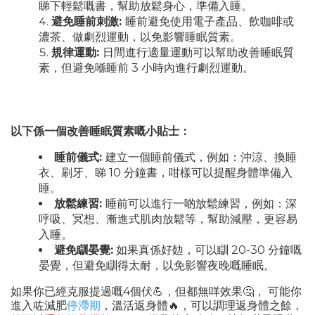
睇下輕鬆嘅書，幫助放鬆身心，準備入睡。
避免睡前刺激:
睡前避免使用電子產品、飲咖啡或
濃茶、做劇烈運動，以免影響睡眠質素。
規律運動:
日間進行適量運動可以幫助改善睡眠質
素，但避免喺睡前 3 小時內進行劇烈運動。
以下係一個改善睡眠質素嘅小貼士：
睡前儀式:
建立一個睡前儀式，例如：沖涼、換睡
衣、刷牙、睇 10 分鐘書，咁樣可以提醒身體準備入
睡。
放鬆練習:
睡前可以進行一啲放鬆練習，例如：深
呼吸、冥想、漸進式肌肉放鬆等，幫助減壓，更容易
入睡。
避免瞓晏覺:
如果真係好攰，可以瞓 20-30 分鐘嘅
晏覺，但避免瞓得太耐，以免影響夜晚嘅睡眠。
如果你已經克服提過嘅4個伏💪，但都無咩效果🤔， 可能你
進入咗減肥
停滯期
，溫活返身體🔥，可以調理返身體之餘，