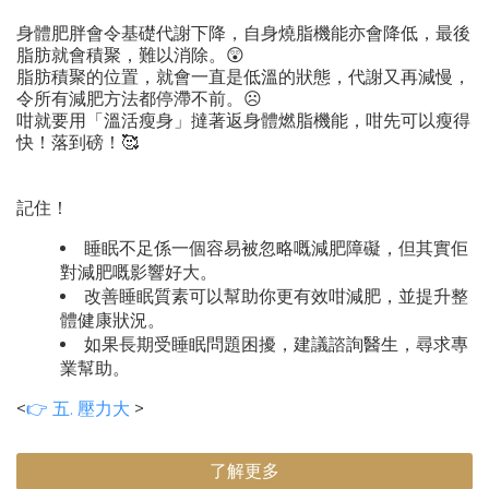
身體肥胖會令基礎代謝下降，自身燒脂機能亦會降低，最後
脂肪就會積聚，難以消除。😲
脂肪積聚的位置，就會一直是低溫的狀態，代謝又再減慢，
令所有減肥方法都停滯不前。☹️
咁就要用「溫活瘦身」撻著返身體燃脂機能，咁先可以瘦得
快！落到磅！🥰
記住！
睡眠不足係一個容易被忽略嘅減肥障礙，但其實佢
對減肥嘅影響好大。
改善睡眠質素可以幫助你更有效咁減肥，並提升整
體健康狀況。
如果長期受睡眠問題困擾，建議諮詢醫生，尋求專
業幫助。
<
👉 五. 壓力大
>
了解更多