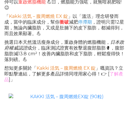
仲可以
重啟燃脂機能
💪🏻，燃脂能力強咗，就無咁易肥啦!
😉
「
Kakki 活気－腹周燃燒 EX 錠
」以「溫活」理念研發而
成，當中的臨床成分，幫你
衝破
減肥
停滯期
，證明只需12星
期，無論內臟脂肪，又或是肚腩下的皮下脂肪，都減得到，
而且效果顯著。💪
挑選日本天然溫活瘦身成分，重啟身體的燃脂機能，
日本政
府權威認證
成分，臨床測試證實有效擊退腹部脂肪🥊，腹部
脂肪減13.8 cm²！改善內臟脂肪和皮下脂肪，輕鬆瘦得快！
落到磅。💪
想知更多關於「
Kakki 活気－腹周燃燒 EX 錠
」嘅資訊？立
即點擊連結，了解更多產品詳情同埋用家心得！👉 [
了解產
品
]」