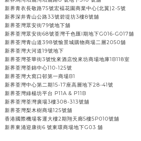
新界青衣長敬路75號宏褔花園商業中心(北翼)2-5號
新界深井青山公路33號碧堤坊3樓8號舖
新界荃灣眾安街79號地下舖
新界荃灣眾安街68號荃灣千色匯I期地下G016-G017舖
新界荃灣青山道398號愉景城購物商場二層2050舖
新界荃灣大河道19號地下
新界荃灣荃華街3號悅來酒店悅來坊商場地庫1B118室
新界荃灣荃錦中心110-125號
新界荃灣大窩口邨第一商場B1
新界荃灣中心第二期15-17座高層地下28-41號
新界荃灣綠楊坊平台 P11A & P11B
新界荃灣荃灣廣場3樓308-313號舖
新界荃灣梨木樹商場125號舖
香港國際機場客運大樓2期翔天廊5樓5P010號舖
新界東涌迎康街6 號東環商場地下G03 舖