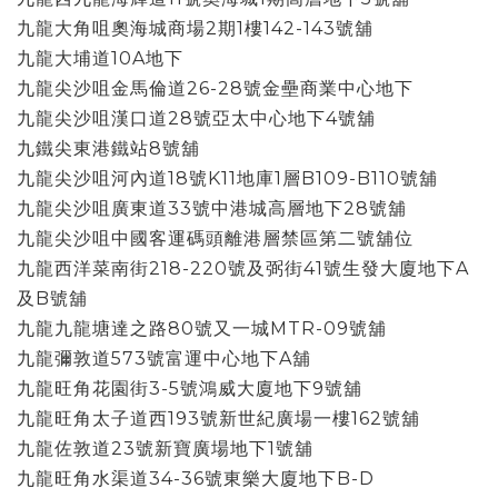
九龍大角咀奧海城商場2期1樓142-143號舖
九龍大埔道10A地下
九龍尖沙咀金馬倫道26-28號金壘商業中心地下
九龍尖沙咀漢口道28號亞太中心地下4號舖
九鐵尖東港鐵站8號舖
九龍尖沙咀河內道18號K11地庫1層B109-B110號舖
九龍尖沙咀廣東道33號中港城高層地下28號舖
九龍尖沙咀中國客運碼頭離港層禁區第二號舖位
九龍西洋菜南街218-220號及弼街41號生發大廈地下A
及B號舖
九龍九龍塘達之路80號又一城MTR-09號舖
九龍彌敦道573號富運中心地下A舖
九龍旺角花園街3-5號鴻威大廈地下9號舖
九龍旺角太子道西193號新世紀廣場一樓162號舖
九龍佐敦道23號新寶廣場地下1號舖
九龍旺角水渠道34-36號東樂大廈地下B-D