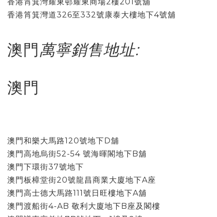
香港筲箕灣耀東邨耀東商場2樓201號舖
香港筲箕灣道326至332號康泰大樓地下4號舖
澳門
萬寧銷售地址:
澳門
澳門和樂大馬路120號地下D舖
澳門高地烏街52-54 號海暉閣地下B舖
澳門下環街37號地下
澳門板樟堂街20號龍昌商業大廈地下A座
澳門高士德大馬路111號日旺樓地下A舖
澳門渡船街4-AB 敬利大廈地下B座及閣樓