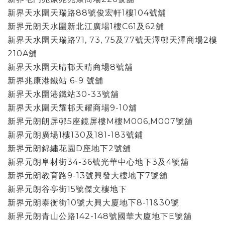
新界天水圍天瑞路88號俊宏軒1樓104號舖
新界元朗天水圍新北江廣場1樓C61及62舖
新界天水圍天瑞路71, 73, 75及77號天澤邨天澤商場2樓
210A舖
新界天水圍天晴邨天晴商場8號舖
新界兆康港鐵站 6-9 號舖
新界天水圍港鐵站30-33號舖
新界天水圍天耀邨天耀商場9-10舖
新界元朗朗屏邨5座鏡屏樓M樓M006,M007號舖
新界元朗廣場1樓130及181-183號鋪
新界元朗錦繡花園D座地下2號舖
新界元朗阜材街34-36號光華中心地下3及4號舖
新界元朗教育路9-13號興發大樓地下7號舖
新界元朗谷亭街15號傑文樓地下
新界元朗泰衡街10號大興大廈地下8-11&30號
新界元朗青山公路142-148號國華大廈地下E號舖