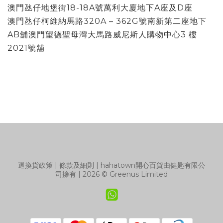
澳門氹仔地堡街18-18A號萬利大廈地下A座及D座
澳門氹仔柯維納馬路320A – 362G號南新第二座地下
AB舖澳門望德聖母灣大馬路威尼斯人購物中心3 樓
2021號舖
退換貨政策
|
條款及細則
| hahatown開心百貨由健匙有限公
司擁有 | 2026 © Greenus Limited