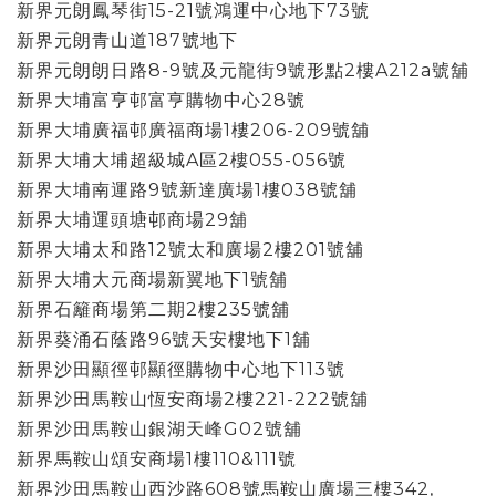
新界元朗鳳琴街15-21號鴻運中心地下73號
新界元朗青山道187號地下
新界元朗朗日路8-9號及元龍街9號形點2樓A212a號舖
新界大埔富亨邨富亨購物中心28號
新界大埔廣福邨廣福商場1樓206-209號舖
新界大埔大埔超級城A區2樓055-056號
新界大埔南運路9號新達廣場1樓038號舖
新界大埔運頭塘邨商場29舖
新界大埔太和路12號太和廣場2樓201號舖
新界大埔大元商場新翼地下1號舖
新界石籬商場第二期2樓235號舖
新界葵涌石蔭路96號天安樓地下1舖
新界沙田顯徑邨顯徑購物中心地下113號
新界沙田馬鞍山恆安商場2樓221-222號舖
新界沙田馬鞍山銀湖天峰G02號舖
新界馬鞍山頌安商場1樓110&111號
新界沙田馬鞍山西沙路608號馬鞍山廣場三樓342,