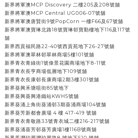
新界將軍澳MCP Discovery 二樓205及208號舖
新界將軍澳MCP Central UG006-07號舖
新界將軍澳唐賢街9號PopCorn 一樓F66及67號舖
新界將軍澳寶琳北路18號寶琳邨寶勤樓地下116及117號
舖
新界西貢福民路22-40號西貢苑地下26-27號舖
新界將軍澳翠林邨翠林商場5樓101號舖
新界青衣青綠街1號偉景花園商場地下8-11號
新界青衣長亨商場低層地下109號舖
新界青衣長康邨長康商場2期3樓301號舖
新界葵興禾塘咀街85號地下
新界葵興葵興港鐵站KWH5號舖
新界葵涌上角街葵涌邨3期葵涌商場104號舗
新界葵芳新都會廣場 4 樓 417-419 號舖
新界青衣青敬路33號青衣城二樓216-217號舖
新界葵涌葵芳邨葵芳廣場1樓116B號商舖
新界馬灣珀麗灣珀麗路8 號地下S10 號舖