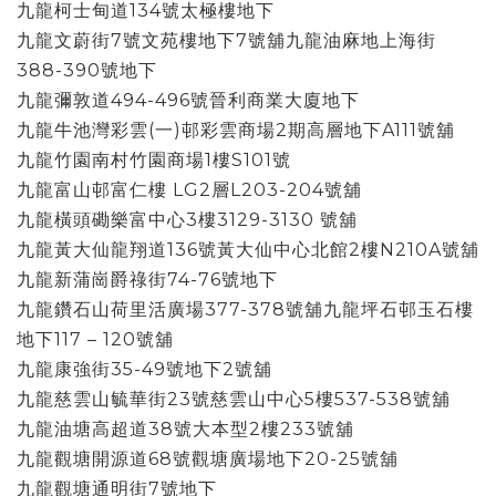
九龍柯士甸道134號太極樓地下
九龍文蔚街7號文苑樓地下7號舖九龍油麻地上海街
388-390號地下
九龍彌敦道494-496號晉利商業大廈地下
九龍牛池灣彩雲(一)邨彩雲商場2期高層地下A111號舖
九龍竹園南村竹園商場1樓S101號
九龍富山邨富仁樓 LG2層L203-204號舖
九龍橫頭磡樂富中心3樓3129-3130 號舖
九龍黃大仙龍翔道136號黃大仙中心北館2樓N210A號舖
九龍新蒲崗爵祿街74-76號地下
九龍鑽石山荷里活廣場377-378號舖九龍坪石邨玉石樓
地下117 – 120號舖
九龍康強街35-49號地下2號舖
九龍慈雲山毓華街23號慈雲山中心5樓537-538號舖
九龍油塘高超道38號大本型2樓233號舖
九龍觀塘開源道68號觀塘廣場地下20-25號舖
九龍觀塘通明街7號地下