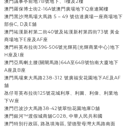
澳門議事亭前地7B號地下、1樓及2樓
澳門羅保博士街2-16A號澳門廣場地下Q座連閣樓
澳門黑沙灣馬場大馬路 5 – 49 號信達廣場一座商場地下
部份C, D及E舖
澳門祐漢新村第二街40號及祐漢新村第四街73號 黃金
商場地下E座及AF座
澳門科英布拉街396-506號光輝苑(光輝商業中心)地下
H座及I座
澳門亞馬喇土腰(關閘馬路)64A至64B號怡南大廈地下
A座及B座
澳門馬場東大馬路238-312 號廣福安花園地下AE及AF
舖
氹仔哥英布拉街125號花城利厚、利圖、利偉、利業地
下W座
澳門巴波沙大馬路38-42號翠怡花園地庫D舖
澳門銀河™渡假城商舖G028, 中華人民共和國
澳門特別行政區, 路氹填海區, 望德聖母灣大馬路南面