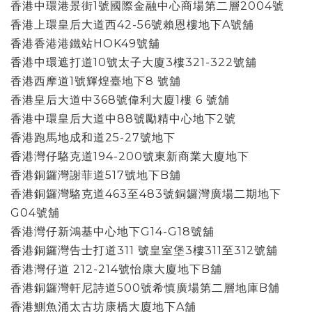
香港中環港景街1號國際金融中心商場第二層2004號
香港上環皇后大道西42-56號賴恩樓地下A號舖
香港香港港鐵站HOK49號舖
香港中環遮打道10號太子大廈3樓321-322號舖
香港西摩道1號輝煌臺地下8 號舖
香港皇后大道中368號偉利大廈1樓 6 號舖
香港中環皇后大道中88號勵精中心地下2號
香港跑馬地成和道25-27號地下
香港灣仔駱克道194-200號東新商業大廈地下
香港銅鑼灣謝菲道517號地下B舖
香港銅鑼灣駱克道463至483號銅鑼灣廣場二期地下
G04號舖
香港灣仔新鴻基中心地下G14-G18號舖
香港銅鑼灣告士打道311 號皇室堡3樓311至312號舖
香港灣仔道 212-214號怡康大廈地下B舖
香港銅鑼灣軒尼詩道500號希慎廣場第二層地庫B舖
香港鰂魚涌太古坊康橋大廈地下A舖