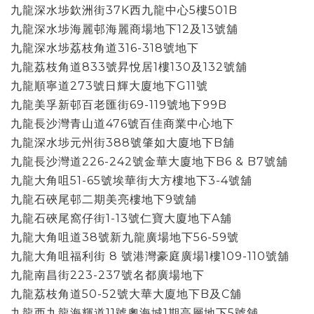
九龍深水埗欽洲街37K西九龍中心5樓501B
九龍深水埗海麗邨海麗商場地下12及13號舖
九龍深水埗荔枝角道316-318號地下
九龍荔枝角道833號昇悅居1樓130及132號舖
九龍順寧道273號日輝大廈地下G11號
九龍美孚新邨百老匯街69-119號地下99B
九龍長沙灣青山道476號百佳商業中心地下
九龍深水埗元州街388號肇如大廈地下B舖
九龍長沙灣道226-242號金華大廈地下B6 & B7號舖
九龍大角咀51-65號埃華街大方樓地下3-4號舖
九龍石硤尾邨二期美亮樓地下9號舖
九龍石硤尾窩仔街1-13號仁寶大廈地下A舖
九龍大角咀道38號新九龍廣場地下56-59號
九龍大角咀福利街 8 號港灣豪庭廣場1樓109-110號舖
九龍南昌街223-237號名都廣場地下
九龍荔枝角道50-52號大華大廈地下B及C舖
九龍西九龍海輝道11號奧海城1期高層地下5號舖