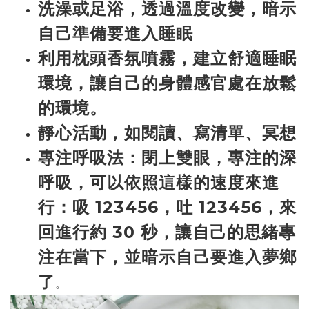
洗澡或足浴，透過溫度改變，暗示
自己準備要進入睡眠
利用枕頭香氛噴霧，建立舒適睡眠
環境，讓自己的身體感官處在放鬆
的環境。
靜心活動，如閱讀、寫清單、冥想
專注呼吸法：閉上雙眼，專注的深
呼吸，可以依照這樣的速度來進
行：吸 123456，吐 123456，來
回進行約 30 秒，讓自己的思緒專
注在當下，並暗示自己要進入夢鄉
了
。