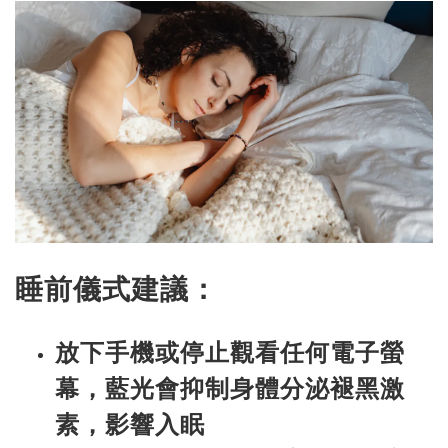
睡前儀式建議：
放下手機或停止觀看任何電子螢
幕，藍光會抑制身體分泌褪黑激
素，影響入眠