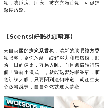
氛，讓睡房、睡床、被充充滿香氣，可促進
深度放鬆。
【Scentsi好眠枕頭噴霧】
來自英國的療癒系香氛，清新的助眠複方香
氛噴霧，令你放鬆、緩解壓力和焦慮感，卸
除一日的疲累，容易入睡。而且習慣進行這
個「睡前小儀式」，就能熟習好眠香氣，順
道訓練大腦，只要聞到這個味道，就產生安
心放鬆感覺，自自然然就進入夢鄉。